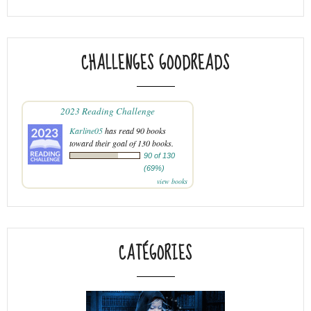
CHALLENGES GOODREADS
2023 Reading Challenge
Karline05
has read 90 books
toward their goal of 130 books.
90 of 130
(69%)
view books
CATÉGORIES