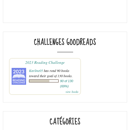
CHALLENGES GOODREADS
2023 Reading Challenge
Karline05
has read 90 books
toward their goal of 130 books.
90 of 130
(69%)
view books
CATÉGORIES