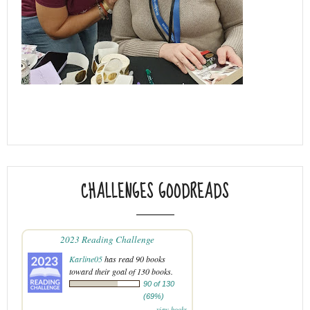
CHALLENGES GOODREADS
2023 Reading Challenge
Karline05
has read 90 books
toward their goal of 130 books.
90 of 130
(69%)
view books