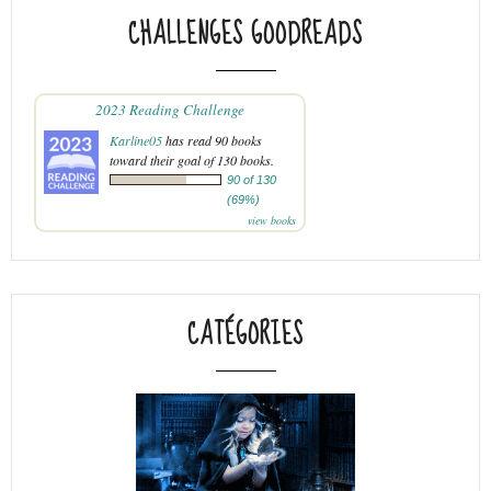
CHALLENGES GOODREADS
2023 Reading Challenge
Karline05
has read 90 books
toward their goal of 130 books.
90 of 130
(69%)
view books
CATÉGORIES