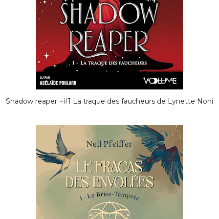
Shadow reaper ~#1 La traque des faucheurs de Lynette Noni