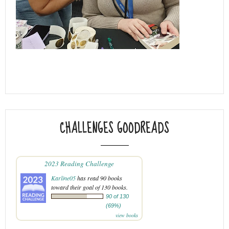
CHALLENGES GOODREADS
2023 Reading Challenge
Karline05
has read 90 books
toward their goal of 130 books.
90 of 130
(69%)
view books