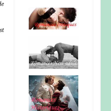
de
st