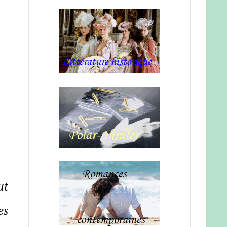
ut
es