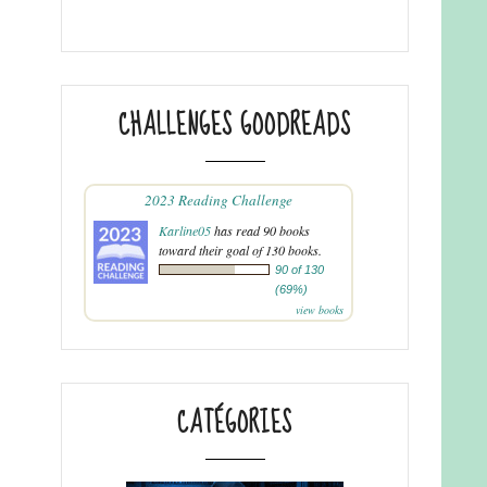
CHALLENGES GOODREADS
2023 Reading Challenge
Karline05
has read 90 books
toward their goal of 130 books.
90 of 130
(69%)
view books
CATÉGORIES