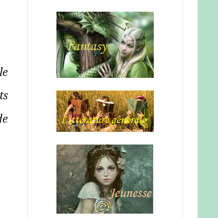
le
ts
de