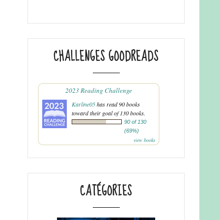
CHALLENGES GOODREADS
2023 Reading Challenge
Karline05
has read 90 books
toward their goal of 130 books.
90 of 130
(69%)
view books
CATÉGORIES