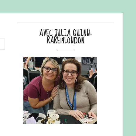
AVEC JULIA QUINN-
RARE19LONDON