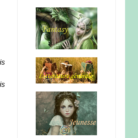
is
is