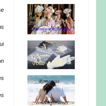
se
ns
ui
on
es
es