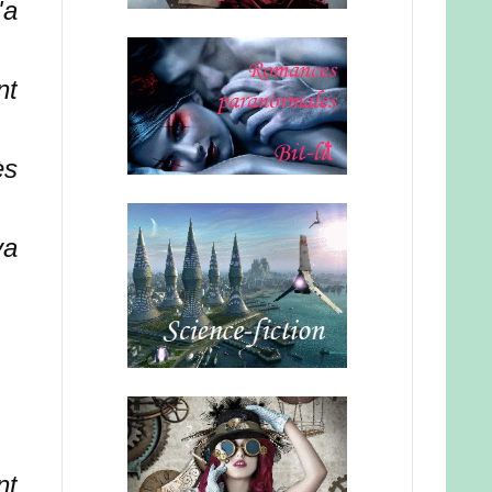
'a
nt
ès
va
nt