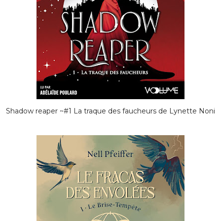
Shadow reaper ~#1 La traque des faucheurs de Lynette Noni