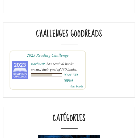
CHALLENGES GOODREADS
2023 Reading Challenge
Karline05
has read 90 books
toward their goal of 130 books.
90 of 130
(69%)
view books
CATÉGORIES