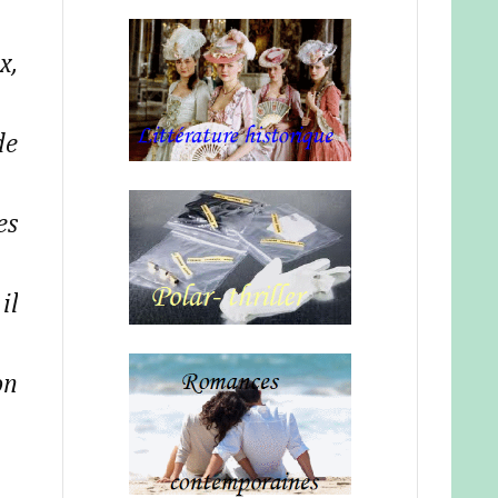
x,
de
es
il
on