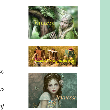
x,
es
uf