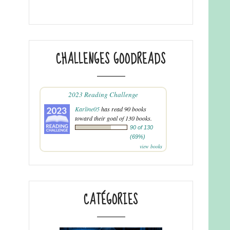
CHALLENGES GOODREADS
2023 Reading Challenge
Karline05
has read 90 books
toward their goal of 130 books.
90 of 130
(69%)
view books
CATÉGORIES