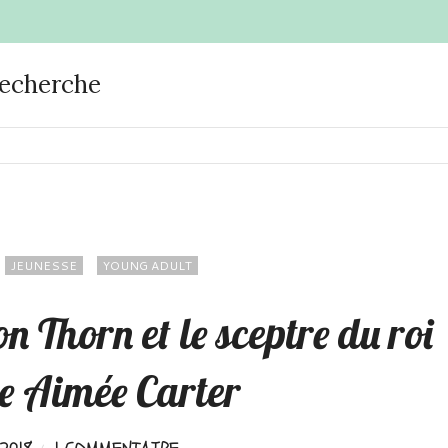
recherche
JEUNESSE
YOUNG ADULT
 Thorn et le sceptre du roi
e Aimée Carter