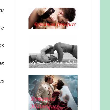
eu
re
ns
ne
es