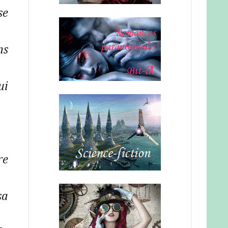
se
ns
ui
re
sa