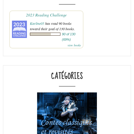
2023 Reading Challenge
Karline05
has read 90 books
toward their goal of 130 books.
90 of 130
(69%)
view books
CATÉGORIES