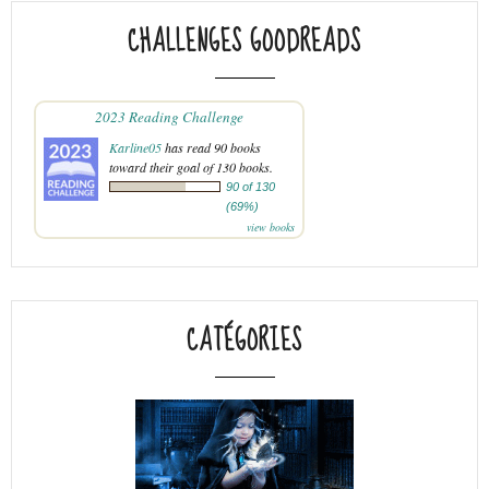
CHALLENGES GOODREADS
2023 Reading Challenge
Karline05
has read 90 books
toward their goal of 130 books.
90 of 130
(69%)
view books
CATÉGORIES