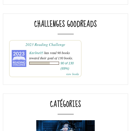
CHALLENGES GOODREADS
2023 Reading Challenge
Karline05
has read 90 books
toward their goal of 130 books.
90 of 130
(69%)
view books
CATÉGORIES