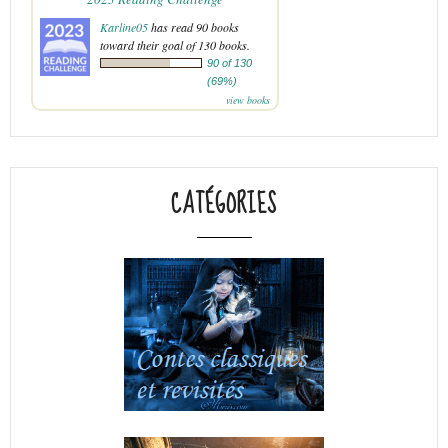
Karline05
has read 90 books
toward their goal of 130 books.
90 of 130
(69%)
view books
CATÉGORIES