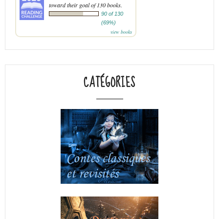
toward their goal of 130 books.
90 of 130
(69%)
view books
CATÉGORIES