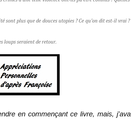
 crimes d'une telle violence ont-ils pu être commis ? Quelles
ité sont plus que de douces utopies ? Ce qu'on dit est-il vrai ?
es loups seraient de retour.
endre en commençant ce livre, mais, j'ava