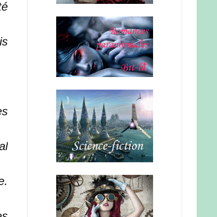
té
is
es
al
e.
es