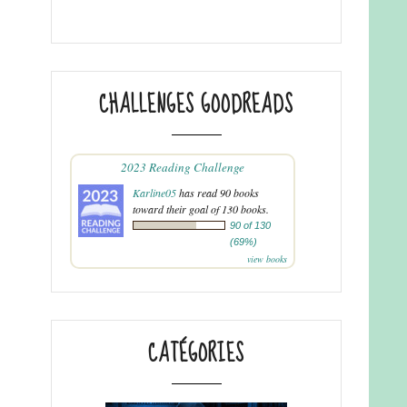
CHALLENGES GOODREADS
2023 Reading Challenge
Karline05
has read 90 books
toward their goal of 130 books.
90 of 130
(69%)
view books
CATÉGORIES