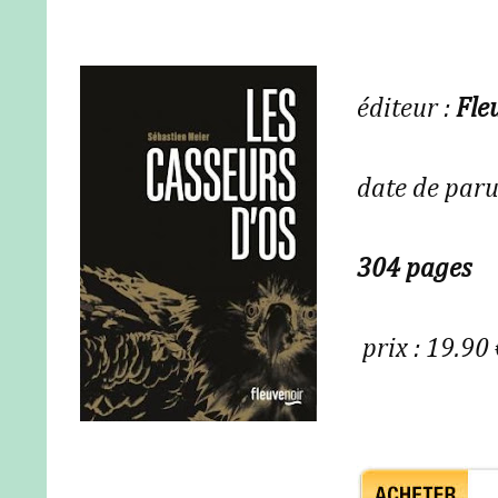
éditeur :
Fle
date de paru
304 pages
prix : 19.90 