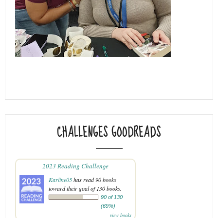
CHALLENGES GOODREADS
2023 Reading Challenge
Karline05
has read 90 books
toward their goal of 130 books.
90 of 130
(69%)
view books