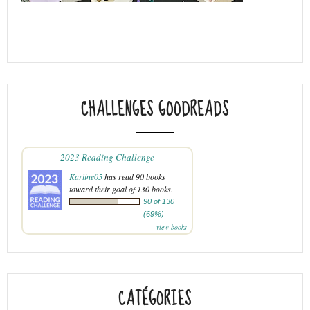
CHALLENGES GOODREADS
2023 Reading Challenge
Karline05
has read 90 books
toward their goal of 130 books.
90 of 130
(69%)
view books
CATÉGORIES