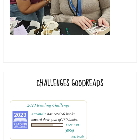
CHALLENGES GOODREADS
2023 Reading Challenge
Karline05
has read 90 books
toward their goal of 130 books.
90 of 130
(69%)
view books