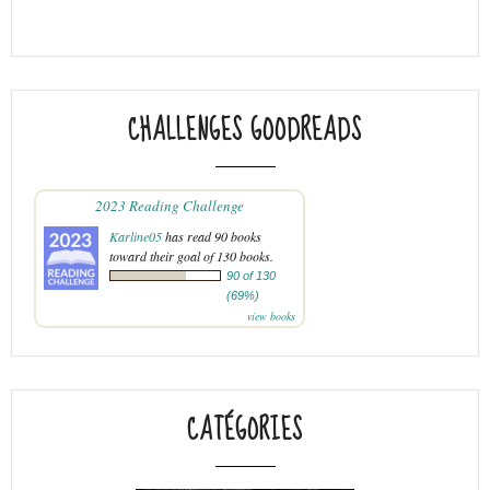
CHALLENGES GOODREADS
2023 Reading Challenge
Karline05
has read 90 books
toward their goal of 130 books.
90 of 130
(69%)
view books
CATÉGORIES