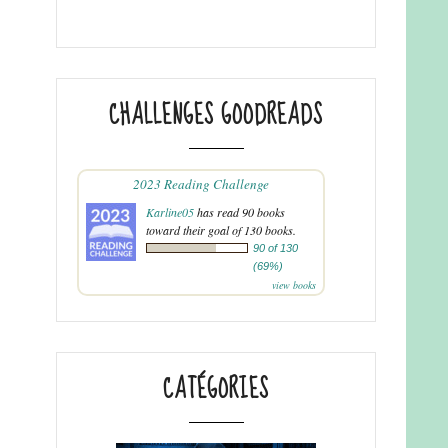
CHALLENGES GOODREADS
2023 Reading Challenge
Karline05
has read 90 books
toward their goal of 130 books.
90 of 130
(69%)
view books
CATÉGORIES