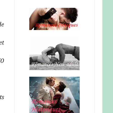
de
et
VO
ts