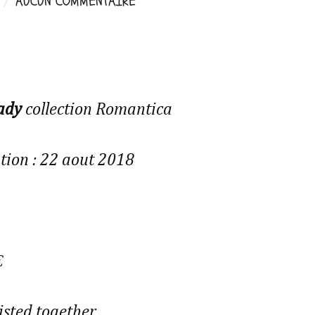
8
AUCUN COMMENTAIRE
ady
collection Romantica
tion : 22 aout 2018
€
sted togethe
r