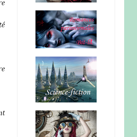
re
té
re
nt