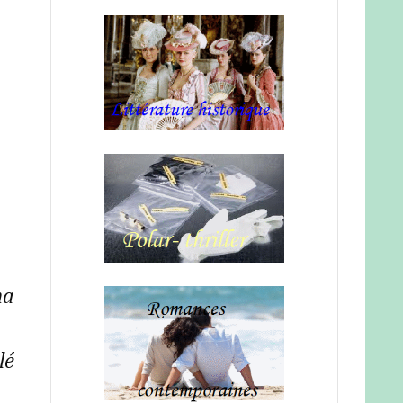
ma
lé