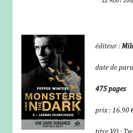
22 AOÛT 201
éditeur :
Mil
date de paru
475 pages
prix : 16.90 
titre VO :
Twi