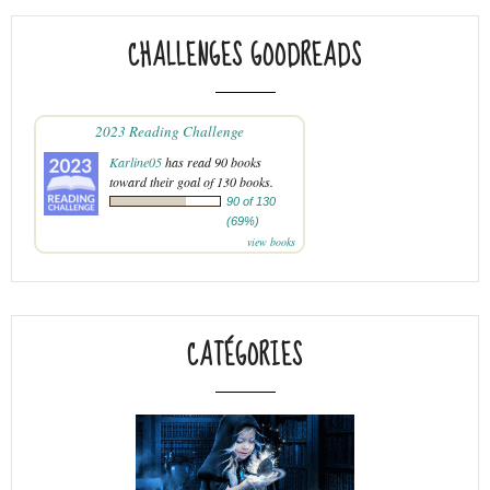
CHALLENGES GOODREADS
2023 Reading Challenge
Karline05
has read 90 books
toward their goal of 130 books.
90 of 130
(69%)
view books
CATÉGORIES