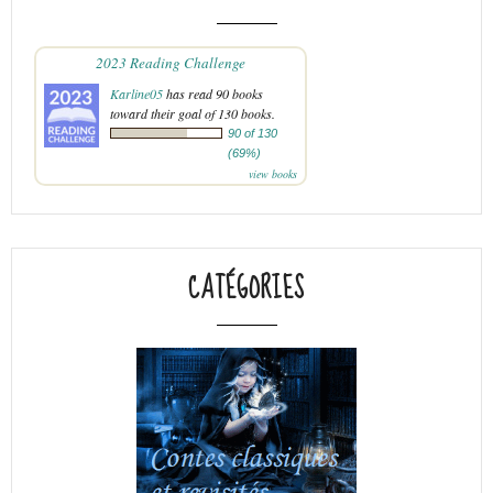
2023 Reading Challenge
Karline05
has read 90 books
toward their goal of 130 books.
90 of 130
(69%)
view books
CATÉGORIES