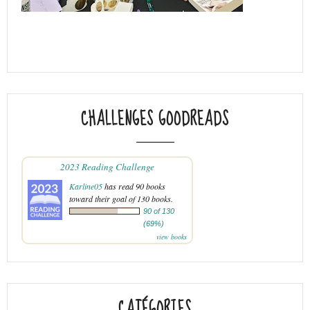
CHALLENGES GOODREADS
2023 Reading Challenge
Karline05
has read 90 books
toward their goal of 130 books.
90 of 130
(69%)
view books
CATÉGORIES