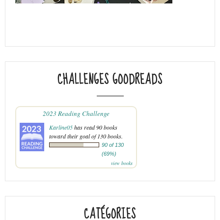
CHALLENGES GOODREADS
2023 Reading Challenge
Karline05
has read 90 books
toward their goal of 130 books.
90 of 130
(69%)
view books
CATÉGORIES