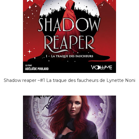
Shadow reaper ~#1 La traque des faucheurs de Lynette Noni