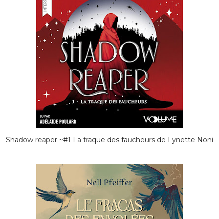
Shadow reaper ~#1 La traque des faucheurs de Lynette Noni