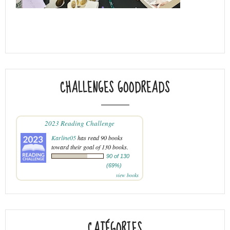
CHALLENGES GOODREADS
2023 Reading Challenge
Karline05
has read 90 books
toward their goal of 130 books.
90 of 130
(69%)
view books
CATÉGORIES