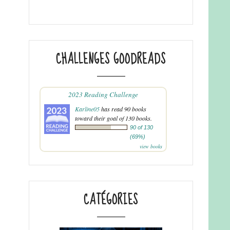
CHALLENGES GOODREADS
2023 Reading Challenge
Karline05
has read 90 books
toward their goal of 130 books.
90 of 130
(69%)
view books
CATÉGORIES