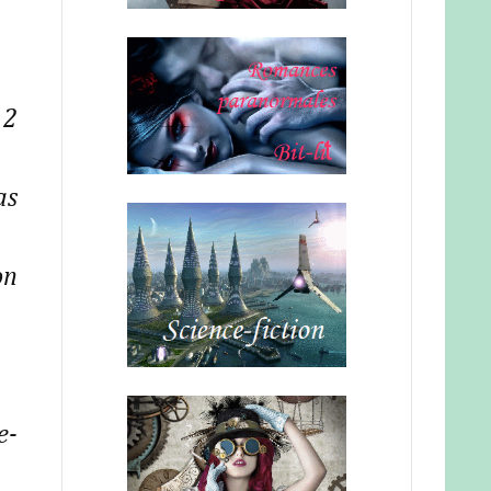
 2
as
on
e-