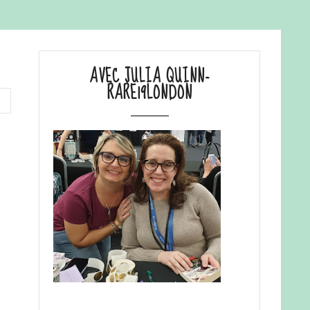
AVEC JULIA QUINN-
RARE19LONDON