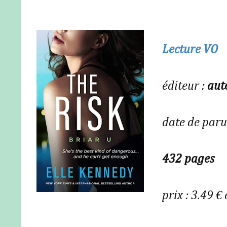
Lecture VO
éditeur :
auto
date de paru
432 pages
prix : 3.49 €