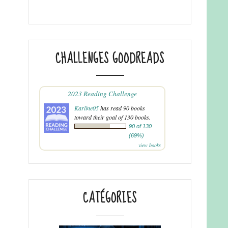
CHALLENGES GOODREADS
2023 Reading Challenge
Karline05
has read 90 books
toward their goal of 130 books.
90 of 130
(69%)
view books
CATÉGORIES