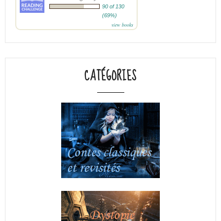
90 of 130
(69%)
view books
CATÉGORIES