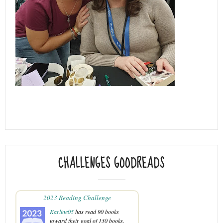
CHALLENGES GOODREADS
2023 Reading Challenge
Karline05
has read 90 books
toward their goal of 130 books.