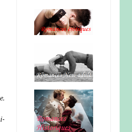
e.
i-