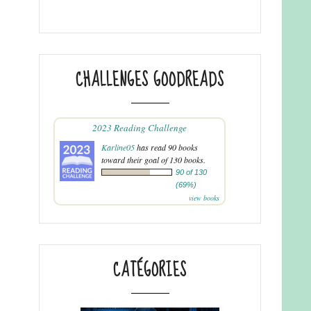
CHALLENGES GOODREADS
2023 Reading Challenge
Karline05
has read 90 books
toward their goal of 130 books.
90 of 130
(69%)
view books
CATÉGORIES