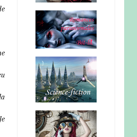
de
ne
eu
la
Je