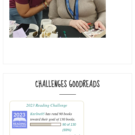
CHALLENGES GOODREADS
2023 Reading Challenge
Karline05
has read 90 books
toward their goal of 130 books.
90 of 130
(69%)