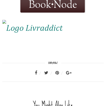
SHARE
You Might Also Like