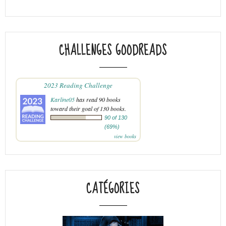
CHALLENGES GOODREADS
2023 Reading Challenge
Karline05
has read 90 books
toward their goal of 130 books.
90 of 130
(69%)
view books
CATÉGORIES