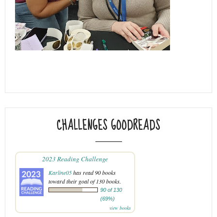
CHALLENGES GOODREADS
2023 Reading Challenge
Karline05
has read 90 books
toward their goal of 130 books.
90 of 130
(69%)
view books