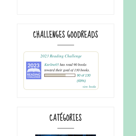
CHALLENGES GOODREADS
2023 Reading Challenge
Karline05
has read 90 books
toward their goal of 130 books.
90 of 130
(69%)
view books
CATÉGORIES