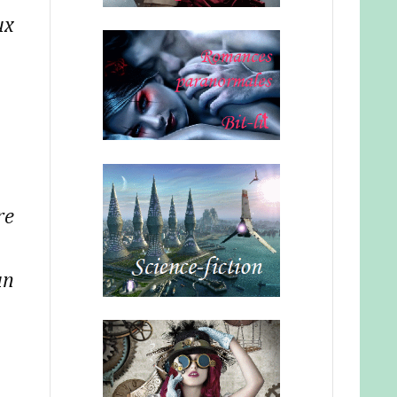
ux
re
un