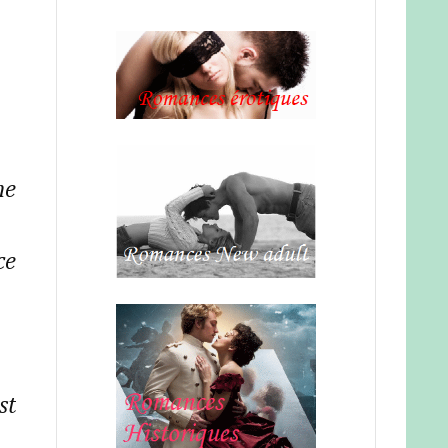
me
ce
st