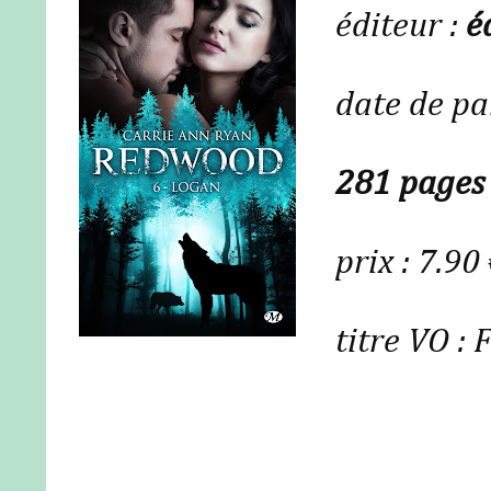
éditeur :
é
date de pa
281 pages
prix : 7.90
titre VO :
F