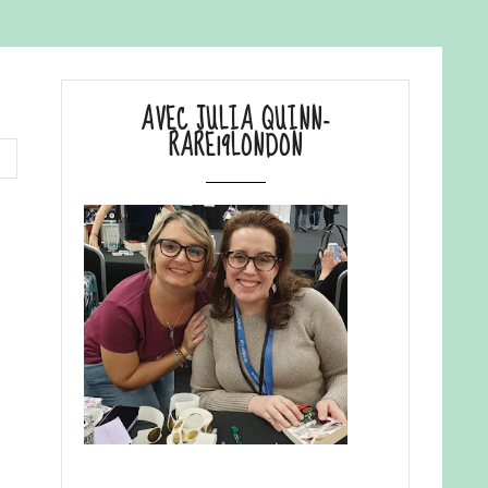
AVEC JULIA QUINN-
RARE19LONDON