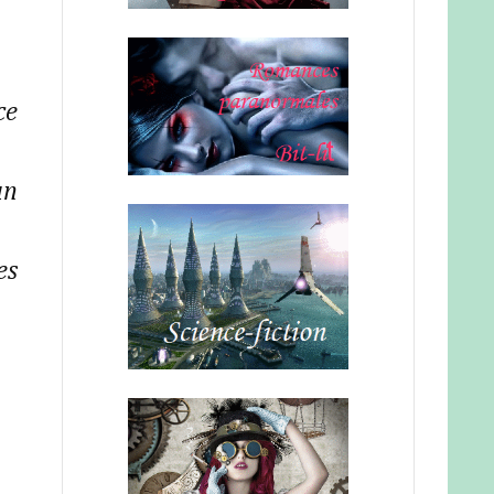
ce
un
es