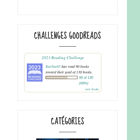
CHALLENGES GOODREADS
2023 Reading Challenge
Karline05
has read 90 books
toward their goal of 130 books.
90 of 130
(69%)
view books
CATÉGORIES