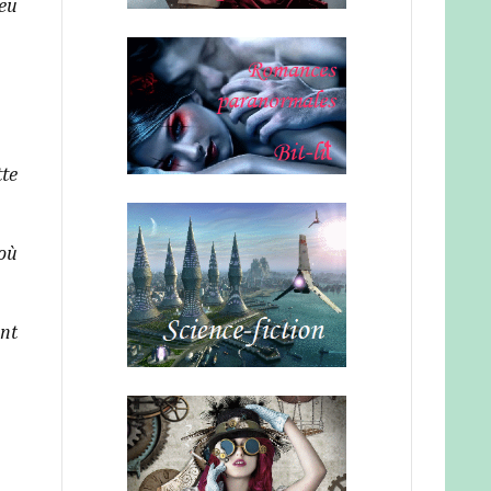
 eu
tte
 où
ent