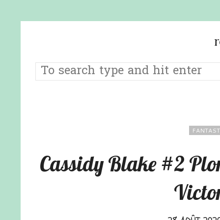
FANTAST
Cassidy Blake #2 Plo
Victo