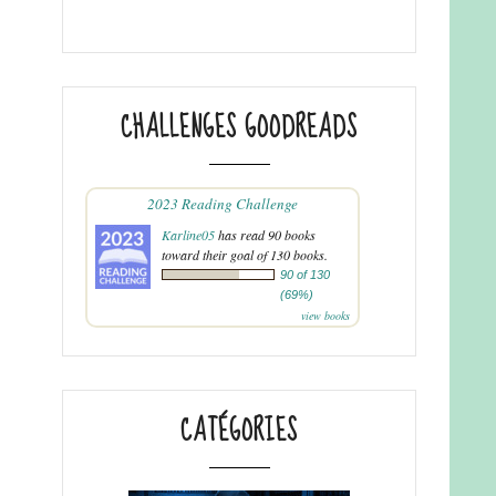
CHALLENGES GOODREADS
2023 Reading Challenge
Karline05
has read 90 books
toward their goal of 130 books.
90 of 130
(69%)
view books
CATÉGORIES