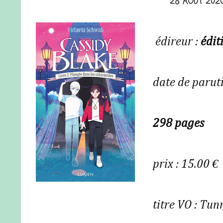
28 AOÛT 202
édireur :
édit
date de parut
298 pages
prix : 15.00 €
titre VO :
Tunn