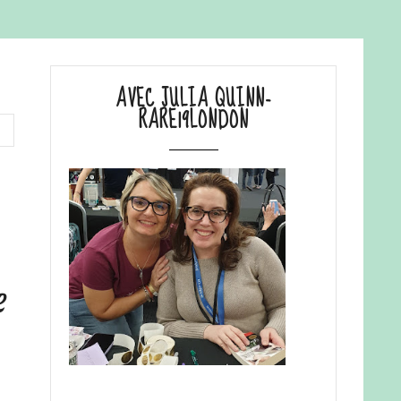
AVEC JULIA QUINN-
RARE19LONDON
e