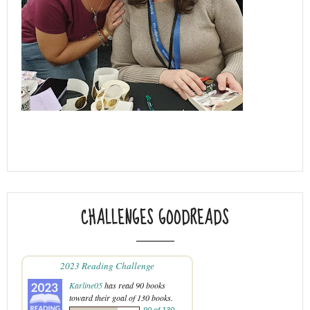
CHALLENGES GOODREADS
2023 Reading Challenge
Karline05
has read 90 books
toward their goal of 130 books.