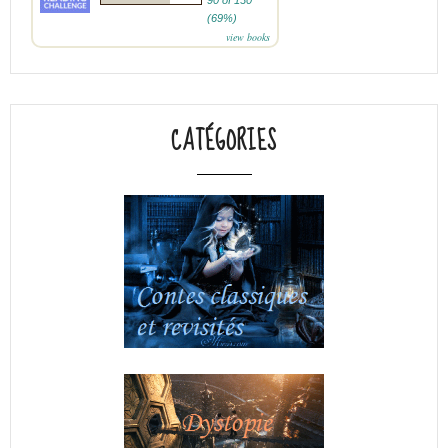
90 of 130
(69%)
view books
CATÉGORIES