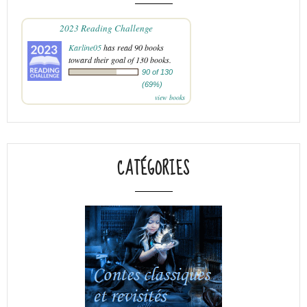
2023 Reading Challenge
Karline05
has read 90 books
toward their goal of 130 books.
90 of 130
(69%)
view books
CATÉGORIES