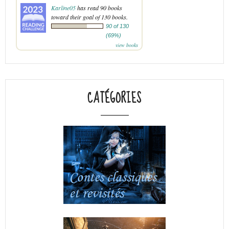
Karline05
has read 90 books
toward their goal of 130 books.
90 of 130
(69%)
view books
CATÉGORIES