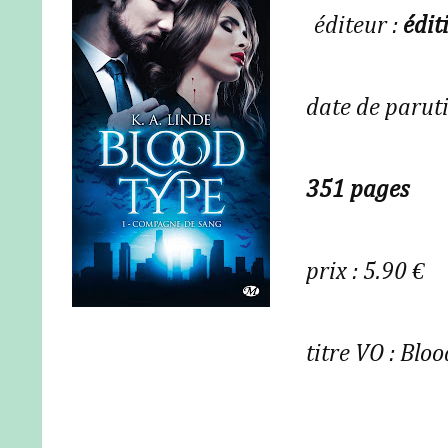
éditeur :
édit
date de parut
351 pages
prix : 5.90 €
titre VO : Blo