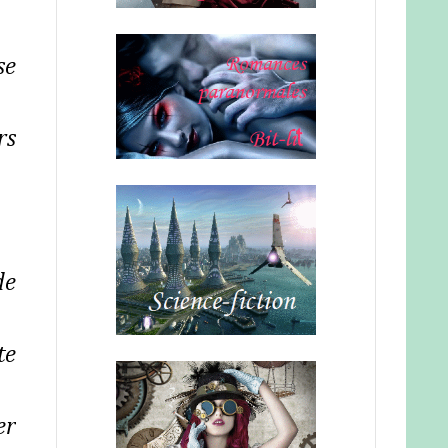
se
rs
de
te
er