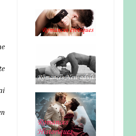
ne
te
ai
en