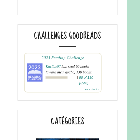
CHALLENGES GOODREADS
2023 Reading Challenge
Karline05
has read 90 books
toward their goal of 130 books.
90 of 130
(69%)
view books
CATÉGORIES