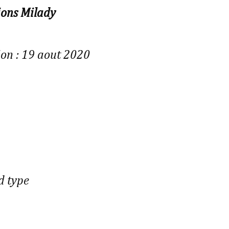
ions Milady
ion : 19 aout 2020
od type