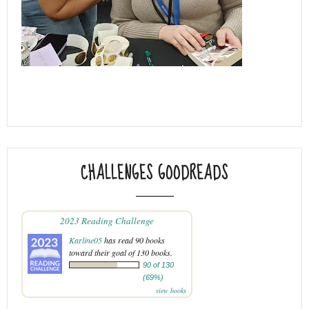
CHALLENGES GOODREADS
2023 Reading Challenge
Karline05
has read 90 books
toward their goal of 130 books.
90 of 130
(69%)
view books