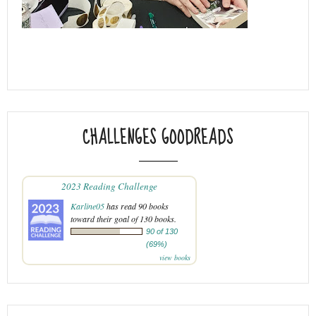
CHALLENGES GOODREADS
2023 Reading Challenge
Karline05
has read 90 books
toward their goal of 130 books.
90 of 130
(69%)
view books