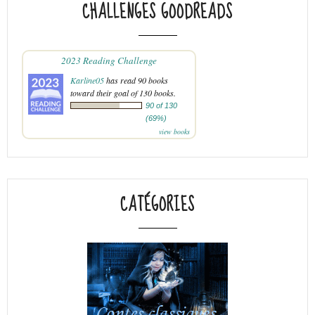
CHALLENGES GOODREADS
2023 Reading Challenge
Karline05
has read 90 books
toward their goal of 130 books.
90 of 130
(69%)
view books
CATÉGORIES