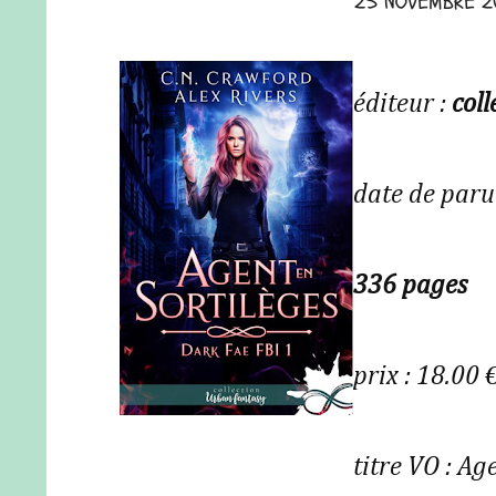
25 NOVEMBRE 2
éditeur :
coll
date de paru
336 pages
prix : 18.00 
titre VO : A