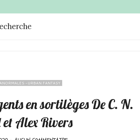
recherche
ANORMALES -URBAN FANTASY
nts en sortilèges De C. N.
 et Alex Rivers