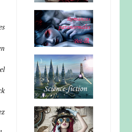
es
en
el
ck
ez