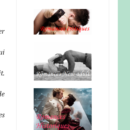
er
ui
t.
de
es