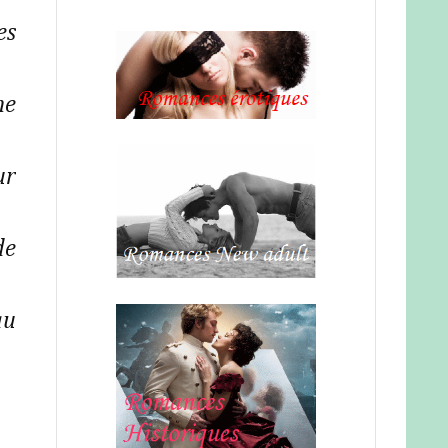
es
me
ur
de
au