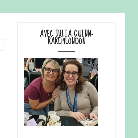
AVEC JULIA QUINN-
RARE19LONDON
r