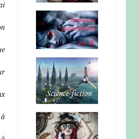
ai
on
ue
ur
ux
 à