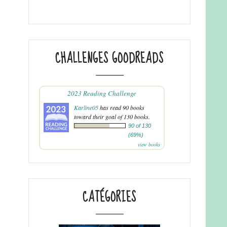
CHALLENGES GOODREADS
2023 Reading Challenge
Karline05
has read 90 books
toward their goal of 130 books.
90 of 130
(69%)
view books
CATÉGORIES