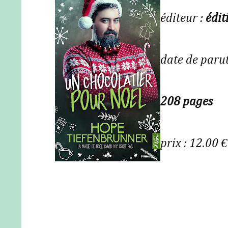
éditeur :
édit
date de paru
208 pages
prix : 12.00 €