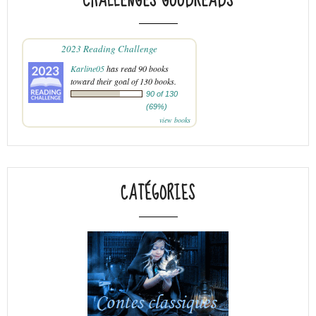
CHALLENGES GOODREADS
2023 Reading Challenge
Karline05
has read 90 books
toward their goal of 130 books.
90 of 130
(69%)
view books
CATÉGORIES