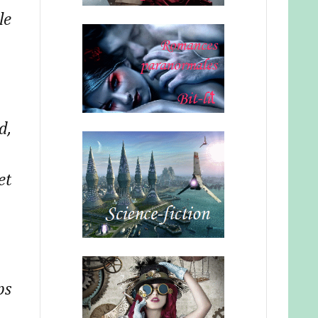
le
d,
et
ps