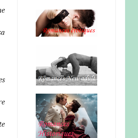
me
sa
es
re
te