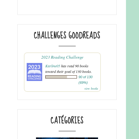
CHALLENGES GOODREADS
2023 Reading Challenge
Karline05
has read 90 books
toward their goal of 130 books.
90 of 130
(69%)
view books
CATÉGORIES