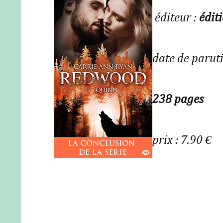
éditeur :
édit
date de parut
238 pages
prix : 7.90 €