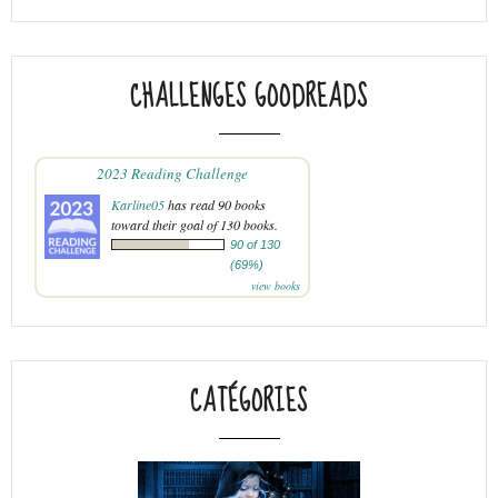
CHALLENGES GOODREADS
2023 Reading Challenge
Karline05
has read 90 books
toward their goal of 130 books.
90 of 130
(69%)
view books
CATÉGORIES