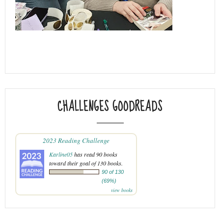
CHALLENGES GOODREADS
2023 Reading Challenge
Karline05
has read 90 books
toward their goal of 130 books.
90 of 130
(69%)
view books