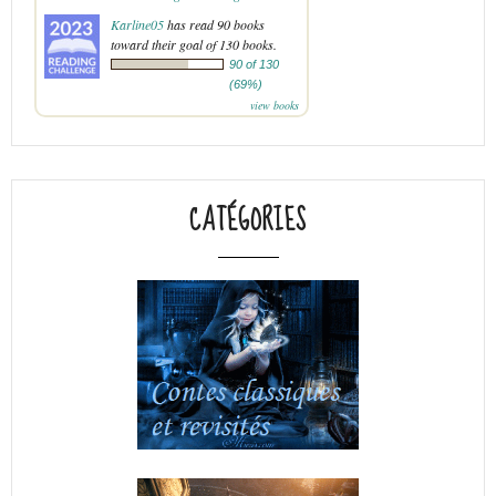
Karline05
has read 90 books
toward their goal of 130 books.
90 of 130
(69%)
view books
CATÉGORIES