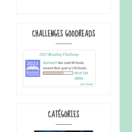
CHALLENGES GOODREADS
2023 Reading Challenge
Karline05
has read 90 books
toward their goal of 130 books.
90 of 130
(69%)
view books
CATÉGORIES