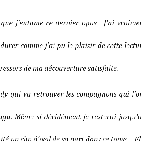
 que j'entame ce dernier opus . J'ai vraime
durer comme j'ai pu le plaisir de cette lectu
e ressors de ma découverture satisfaite.
dy qui va retrouver les compagnons qui l'o
aga. Même si décidément je resterai jusqu'
té un clin d'oeil de sa part dans ce tome ... El