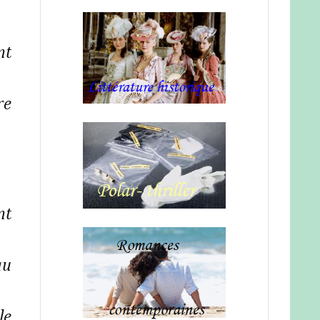
nt
re
nt
au
le