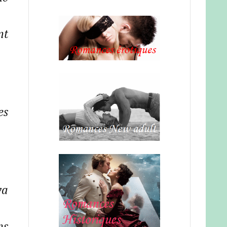
nt
es
va