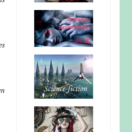
ns
es
en